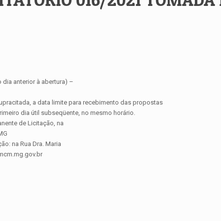
 dia anterior à abertura) –
pracitada, a data limite para recebimento das propostas
rimeiro dia útil subseqüente, no mesmo horário.
ente de Licitação, na
 MG
o: na Rua Dra. Maria
cmcm.mg.gov.br